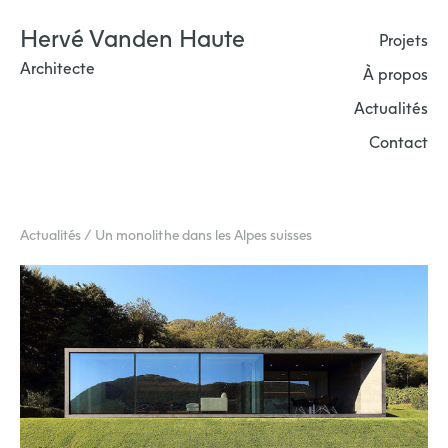
Skip
Hervé Vanden Haute
to
Projets
content
Architecte
À propos
Actualités
Contact
Actualités / Un monolithe dans les Alpes suisses