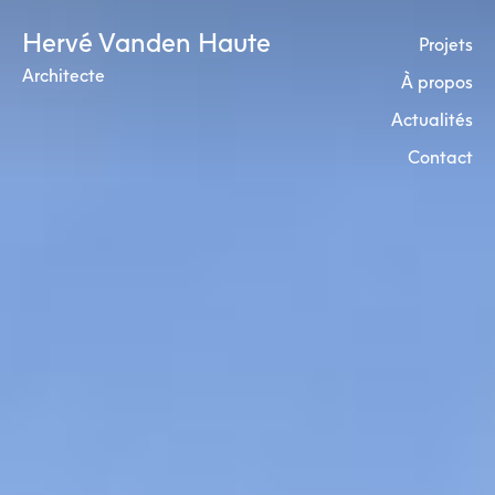
Skip
Hervé Vanden Haute
to
Projets
content
Architecte
À propos
Actualités
Contact