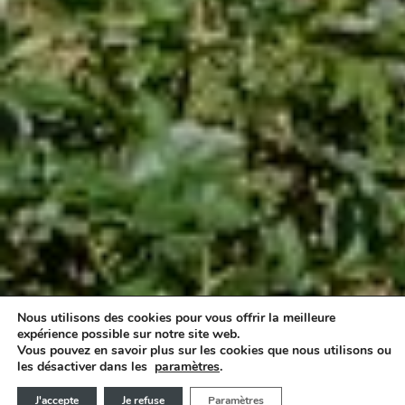
Nous utilisons des cookies pour vous offrir la meilleure
UN ABRI NICHÉ SUR UN TERRAIN EN
expérience possible sur notre site web.
Vous pouvez en savoir plus sur les cookies que nous utilisons ou
PENTE
les désactiver dans les
paramètres
.
J'accepte
Je refuse
Paramètres