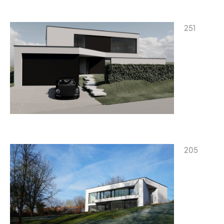
251
205