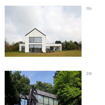
156
218