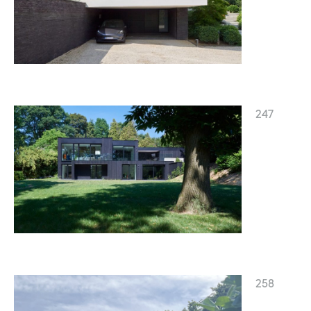
247
258