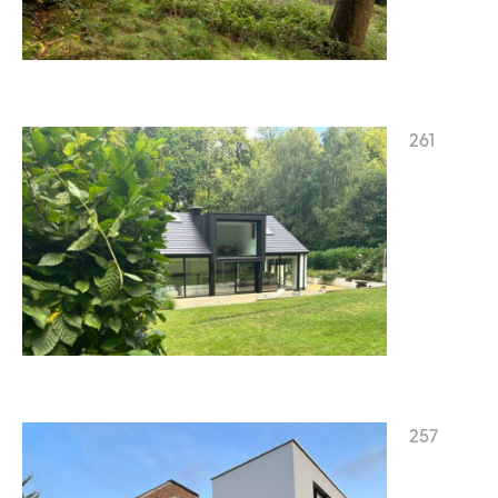
261
257