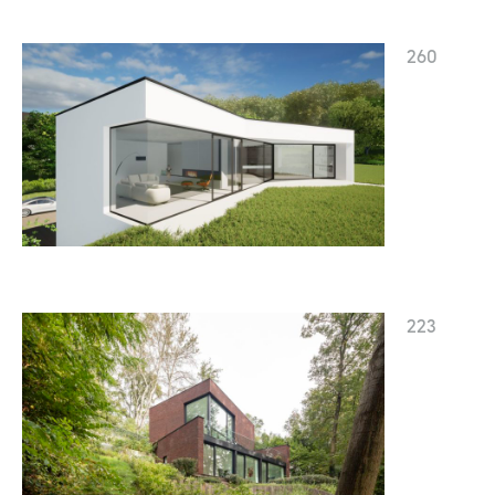
260
223