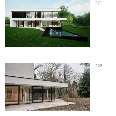
274
228