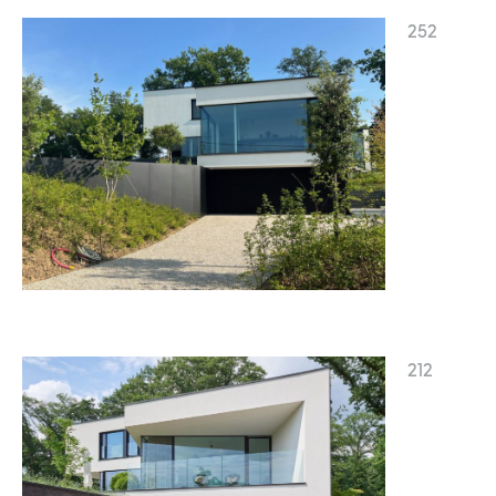
252
212