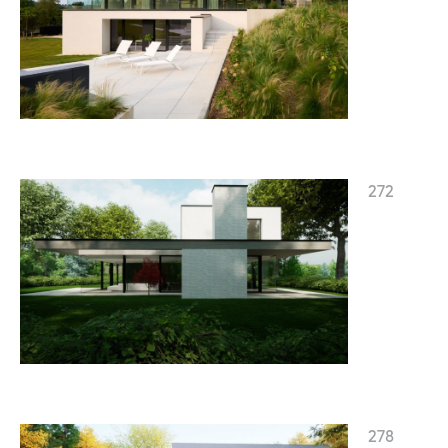
272
278