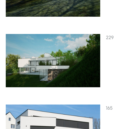
229
165