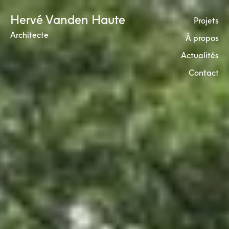
Skip
Hervé Vanden Haute
to
Projets
content
Architecte
À propos
Actualités
Contact