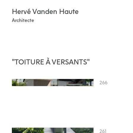
Skip
Hervé Vanden Haute
to
content
Architecte
"TOITURE À VERSANTS"
266
261