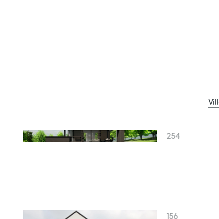
Vi
254
156