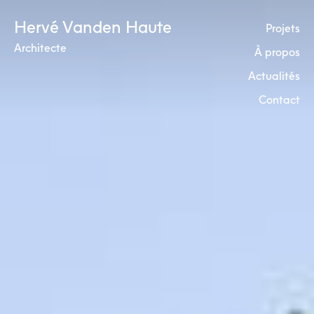
Skip
Hervé Vanden Haute
to
Projets
content
Architecte
À propos
Actualités
Contact